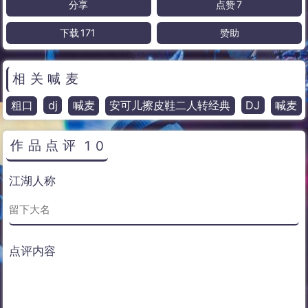
分享
点赞
7
下载
171
赞助
相关喊麦
粗口
dj
喊麦
安可儿擦皮鞋二人转经典
DJ
喊麦
作品点评
10
江湖人称
点评内容