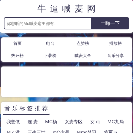
牛逼喊麦网
首页
电台
点赞榜
播放榜
热评榜
下载榜
喊麦大全
音乐分享
音乐标签推荐
我想做
连 麦
MC杨
女麦专区
女 dj
MC九局
Ｍｃ洪
三生三世
mC小洲
Ｍmc梦阳
将军与