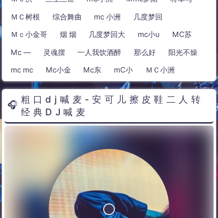
ＭＣ树根
综合舞曲
mc 小洲
几度梦回
Ｍｃ小金哥
烟 烟
几度梦回大
mc小u
MC苏
Mc —
灵魂摆
一人我饮酒醉
那么好
阳光不燥
mc mc
Mc小金
Mc东
mC小
ＭＣ小洲
粗口dj喊麦-安可儿擦皮鞋二人转
经典DJ喊麦