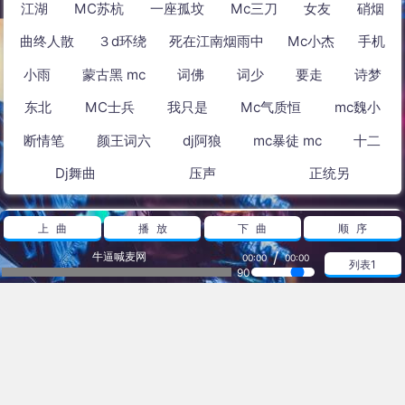
江湖
MC苏杭
一座孤坟
Mc三刀
女友
硝烟
曲终人散
３d环绕
死在江南烟雨中
Mc小杰
手机
小雨
蒙古黑 mc
词佛
词少
要走
诗梦
东北
MC士兵
我只是
Mc气质恒
mc魏小
断情笔
颜王词六
dj阿狼
mc暴徒 mc
十二
Dj舞曲
压声
正统另
热播放
上曲
播放
下曲
顺序
/
牛逼喊麦网
00:00
00:00
列表1
酷酷的你瞳 - 赵执念and温柔瞳－醉眼望佳人
90
玄武盾.斩月刀
Mc泡泡-迷幻
【人在江湖飘，一刀狠一刀】Ｍｃ梦阳-2015 - 曹太太、