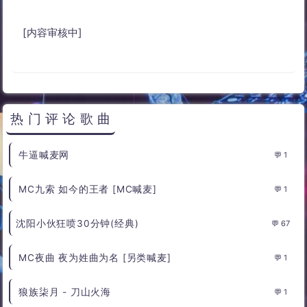
[内容审核中]
热门评论歌曲
牛逼喊麦网
1
MC九索 如今的王者 [MC喊麦]
1
沈阳小伙狂喷30分钟(经典)
67
MC夜曲 夜为姓曲为名 [另类喊麦]
1
狼族柒月 - 刀山火海
1