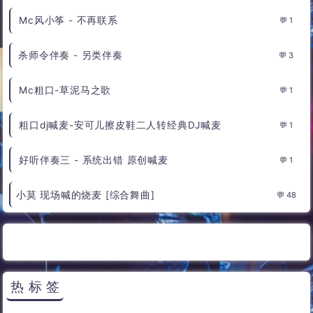
Mc风小筝 - 不再联系
1
杀师令伴奏 - 另类伴奏
3
Mc粗口-草泥马之歌
1
粗口dj喊麦-安可儿擦皮鞋二人转经典DJ喊麦
1
好听伴奏三 - 系统出错 原创喊麦
1
小莫 现场喊的烧麦 [综合舞曲]
48
热标签