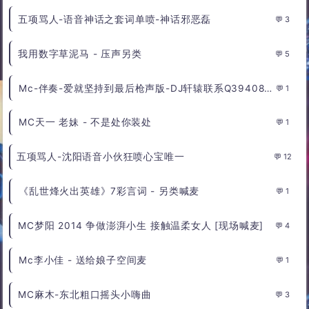
五项骂人-语音神话之套词单喷-神话邪恶磊
3
我用数字草泥马 - 压声另类
5
Mc-伴奏-爱就坚持到最后枪声版-DJ轩辕联系Q394088489 - Dmc轩辕
1
MC天一 老妹 - 不是处你装处
1
五项骂人-沈阳语音小伙狂喷心宝唯一
12
《乱世烽火出英雄》7彩言词 - 另类喊麦
1
MC梦阳 2014 争做澎湃小生 接触温柔女人 [现场喊麦]
4
Mc李小佳 - 送给娘子空间麦
1
MC麻木-东北粗口摇头小嗨曲
3