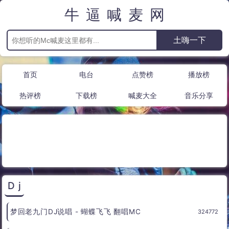
牛逼喊麦网
首页
电台
点赞榜
播放榜
热评榜
下载榜
喊麦大全
音乐分享