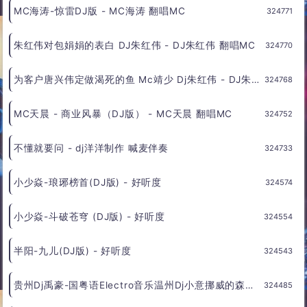
Dj
梦回老九门DJ说唱 - 蝴蝶飞飞 翻唱MC
324772
MC海涛-惊雷DJ版 - MC海涛 翻唱MC
324771
朱红伟对包娟娟的表白 DJ朱红伟 - DJ朱红伟 翻唱MC
324770
为客户唐兴伟定做渴死的鱼 Mc靖少 Dj朱红伟 - DJ朱红伟 翻唱MC
324768
MC天晨 - 商业风暴（DJ版） - MC天晨 翻唱MC
324752
不懂就要问 - dj洋洋制作 喊麦伴奏
324733
小少焱-琅琊榜首(DJ版) - 好听度
324574