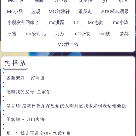
热标签
基地
苏羽
mc尛
浴火
十七八
酷狗
王玖
Mc王佐
新版
方不败
女空拍
yY
珍惜
Mc小磊
蓝观
MC刘雅轩
跟我走
2016经典语录