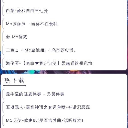
小朋友都回家了
mc洪磊
Lt
Mc志勋
mc小涛
冰雪
mc安可儿
万万
mC小依
mc铁
梦郝
MC乔二爷
热播放
各自安好 - 好听度
感谢我的父母-兰家佑
暴音❗那是我日夜深深思念的人啊到底我该如何表达他会接受我吗？
王鑫锐 - 刀山火海
那一年我走王道空拍- 气质神驴
白菜-爱和自由三七分