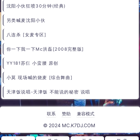
Mc张雨沫 - 当你不在爱我
命 Mc佬贰
二色こ - Mc金池姐, - 乌市苏尐博。
海伦哥-【表白❤客户订制】梁森送给岳宛怡
热下载
最牛逼的骚麦伴奏 - 另类伴奏
五项骂人-语音神话之套词单喷-神话邪恶磊
MC天使-吹喇叭(罗百吉禁曲-试听版本)
沈阳小伙狂喷30分钟(经典)