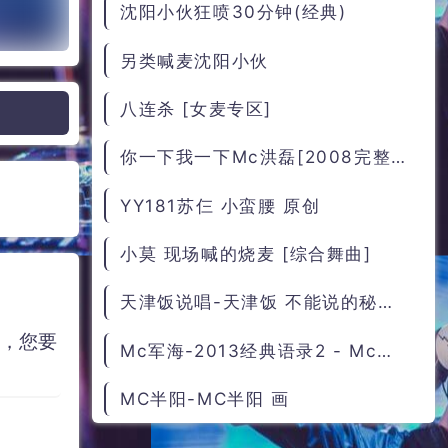
沈阳小伙狂喷30分钟(经典)
另类喊麦沈阳小伙
八连杀 [女麦专区]
你一下我一下Mc洪磊[2008完整版]
YY181苏仨 小蛮腰 原创
小莫 现场喊的烧麦 [综合舞曲]
天津饭说唱-天津饭 不能说的秘密 说唱
容，您要
Mc军海-2013经典语录2 - Mc军海
MC半阳-MC半阳 画