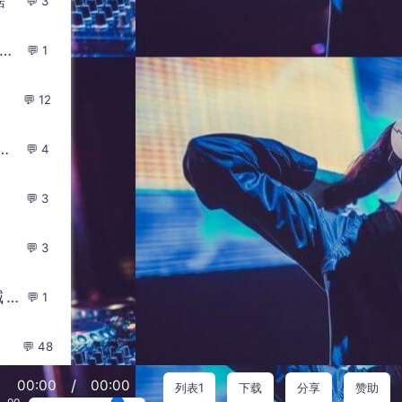
磊
3
-伴奏-爱就坚持到最后枪声版-DJ轩辕联系Q394088489 - Dmc轩辕
1
12
4 争做澎湃小生 接触温柔女人 [现场喊麦]
4
3
3
粗口dj喊麦-安可儿擦皮鞋二人转经典DJ喊麦
1
48
/
00:00
00:00
列表1
下载
分享
赞助