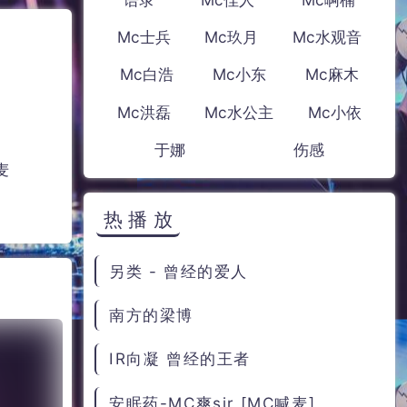
Mc士兵
Mc玖月
Mc水观音
Mc白浩
Mc小东
Mc麻木
Mc洪磊
Mc水公主
Mc小依
于娜
伤感
麦
热播放
另类 - 曾经的爱人
南方的梁博
IR向凝 曾经的王者
安眠药-MC爽sir [MC喊麦]