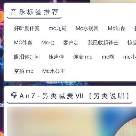
音乐标签推荐
好听度伴奏
mc九局
Mc水观音
Mc洪磊
MC伴奏
Mc七
客户定
我已收起锋芒
惊雷
眼泪你别问
压声伴
连麦 mc
mc啊
mc
空拍 mc
Mc水公主
An7-另类喊麦Ⅶ [另类说唱]