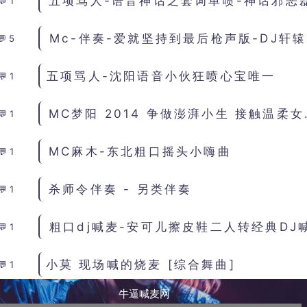
五项骂人-语音神话之套词单喷-神话邪恶
1
Mc
5
五项骂人-沈阳语音小伙狂喷心宝唯一
1
MC梦阳 201
1
MC麻木-东北粗口摇头小嗨曲
1
杀师令伴奏 - 另类伴奏
1
1
小莫 现场喊的烧麦 [综合舞曲]
1
牛逼喊麦网