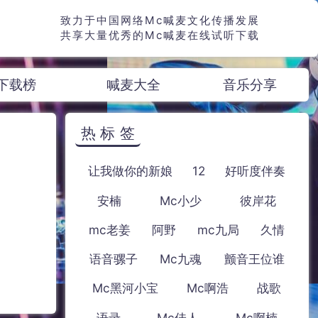
致力于中国网络Mc喊麦文化传播发展
共享大量优秀的Mc喊麦在线试听下载
下载榜
喊麦大全
音乐分享
热标签
让我做你的新娘
12
好听度伴奏
安楠
Mc小少
彼岸花
mc老姜
阿野
mc九局
久情
语音骡子
Mc九魂
颤音王位谁
Mc黑河小宝
Mc啊浩
战歌
语录
Mc佳人
Mc啊楠