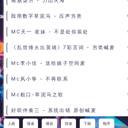
狼族柒月 - 刀山火海
我用数字草泥马 - 压声另类
MC天一 老妹 - 不是处你装处
《乱世烽火出英雄》7彩言词 - 另类喊麦
Mc李小佳 - 送给娘子空间麦
Mc风小筝 - 不再联系
Mc粗口-草泥马之歌
好听伴奏三 - 系统出错 原创喊麦
上曲
慢速
播放
快速
下曲
顺序