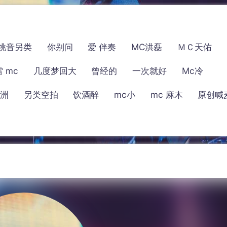
挑音另类
你别问
爱 伴奏
MC洪磊
ＭＣ天佑
 mc
几度梦回大
曾经的
一次就好
Mc冷
小洲
另类空拍
饮酒醉
mc小
mc 麻木
原创喊