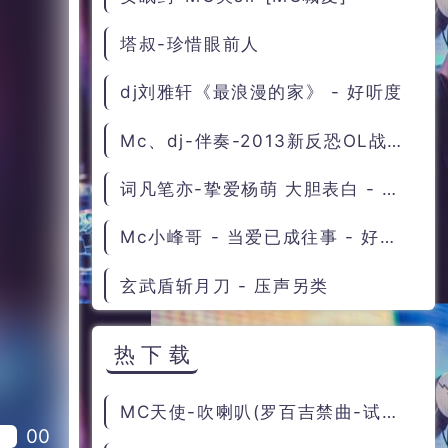
塔叔-珍惜眼前人
dj刘雅轩《最浪漫的家》 - 好听度
Mc、dj-伴奏-2013新反恐OL战歌-DJ君颜-霸气归来 - DJ君颜
词凡笔亦-挚爱杨萌 大胆表白 - 气势另类
Mc小峰哥 - 当爱已成往事 - 好听度
玄武盾斩月刀 - 压声另类
热下载
MC天使-吹喇叭(罗百吉禁曲-试听版本)
00