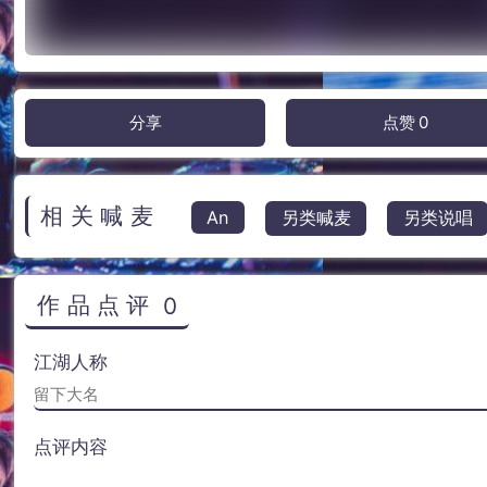
分享
点赞
0
相关喊麦
An
另类喊麦
另类说唱
作品点评
0
江湖人称
点评内容