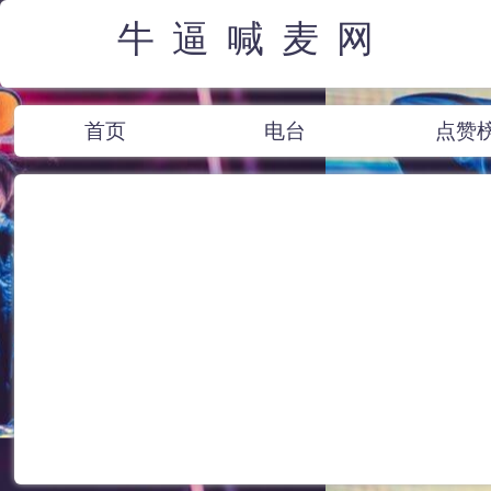
牛逼喊麦网
首页
电台
点赞