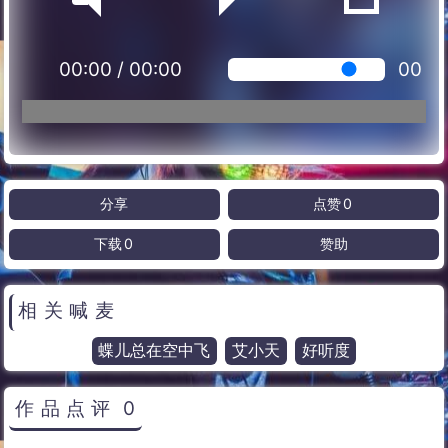
00:00
/
00:00
00
分享
点赞
0
下载
0
赞助
相关喊麦
蝶儿总在空中飞
艾小天
好听度
作品点评
0