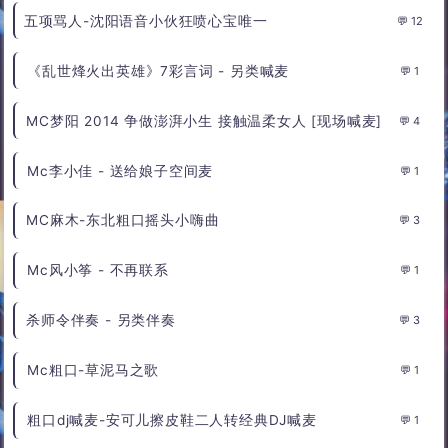
五项骂人-沈阳语音小伙狂喷心宝唯一
12
《乱世烽火出英雄》7彩言词 - 另类喊麦
1
MC梦阳 2014 争做澎湃小生 接触温柔女人 [现场喊麦]
4
Mc李小佳 - 送给娘子空间麦
1
MC麻木-东北粗口摇头小嗨曲
3
Mc风小筝 - 不再联系
1
杀师令伴奏 - 另类伴奏
3
Mc粗口-草泥马之歌
1
粗口dj喊麦-安可儿擦皮鞋二人转经典DJ喊麦
1