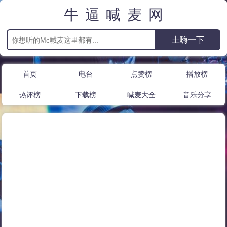
牛逼喊麦网
首页
电台
点赞榜
播放榜
热评榜
下载榜
喊麦大全
音乐分享