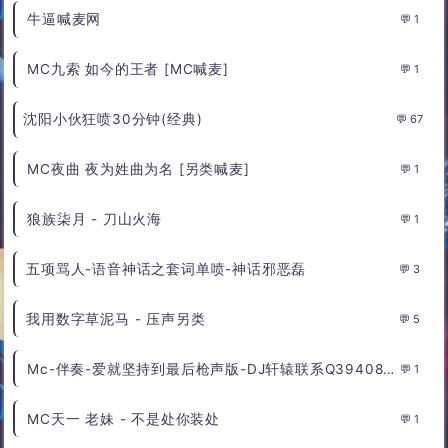
牛逼喊麦网
1
MC九索 如今的王者 [MC喊麦]
1
沈阳小伙狂喷30分钟(经典)
67
MC夜曲 夜为姓曲为名 [另类喊麦]
1
狼族柒月 - 刀山火海
1
五项骂人-语音神话之套词单喷-神话邪恶磊
3
我用数字草泥马 - 压声另类
5
Mc-伴奏-爱就坚持到最后枪声版-DJ轩辕联系Q394088489 - Dmc轩辕
1
MC天一 老妹 - 不是处你装处
1