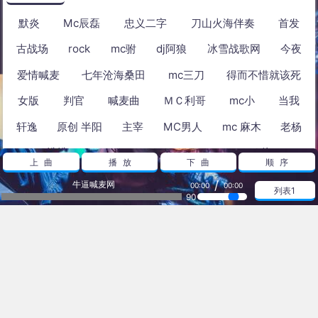
默炎
Mc辰磊
忠义二字
刀山火海伴奏
首发
古战场
rock
mc驸
dj阿狼
冰雪战歌网
今夜
爱情喊麦
七年沧海桑田
mc三刀
得而不惜就该死
女版
判官
喊麦曲
ＭＣ利哥
mc小
当我
轩逸
原创 半阳
主宰
MC男人
mc 麻木
老杨
浩浩
YY
MC伟
上曲
播放
下曲
顺序
/
牛逼喊麦网
00:00
00:00
列表1
热播放
90
另类 - 何为娘王 - 超级美少女于娜
Mc颜子情-灵魂摆渡人 - 好听度
耿耿星河 - 好听度