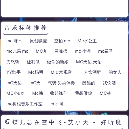
音乐标签推荐
mc 麻木
原创喊麦
空拍 mc
Mc水公主
mc九局 mc
MC九
灵魂摆
mc 小洲
mc暴君
刀怒斩
让我做
做你的新娘
MC天佑 天佑
YY歌手
Mc杨明
Ｍｃ水观音
一人饮酒醉
的女人
mC天佑
mC天
气势 另类伴奏
酷酷的
我饮酒
MC小u哈
Mc韩
收起锋芒
我想做你
MC林
mc树根音乐工作室
ｍｃ阿
蝶儿总在空中飞-艾小天 - 好听度