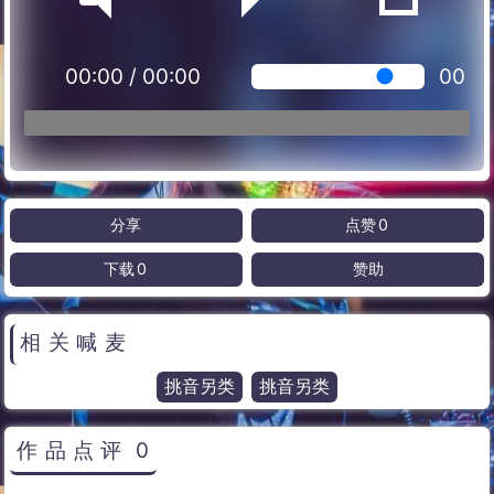
00:00
/
00:00
00
分享
点赞
0
下载
0
赞助
相关喊麦
挑音另类
挑音另类
作品点评
0