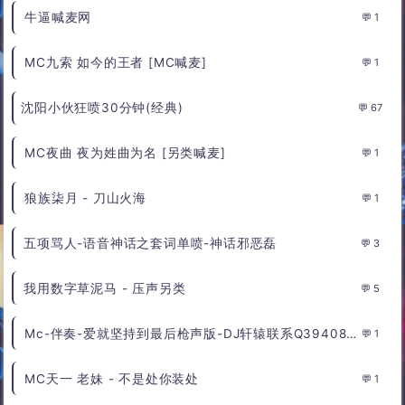
牛逼喊麦网
1
MC九索 如今的王者 [MC喊麦]
1
沈阳小伙狂喷30分钟(经典)
67
MC夜曲 夜为姓曲为名 [另类喊麦]
1
狼族柒月 - 刀山火海
1
五项骂人-语音神话之套词单喷-神话邪恶磊
3
我用数字草泥马 - 压声另类
5
Mc-伴奏-爱就坚持到最后枪声版-DJ轩辕联系Q394088489 - Dmc轩辕
1
MC天一 老妹 - 不是处你装处
1