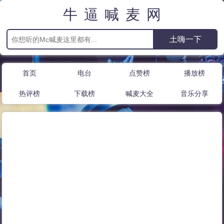
牛逼喊麦网
首页
电台
点赞榜
播放榜
热评榜
下载榜
喊麦大全
音乐分享