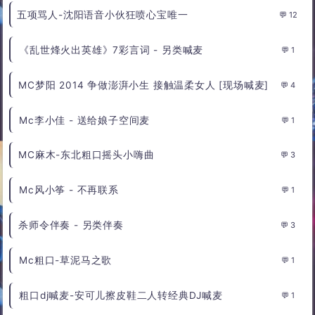
五项骂人-沈阳语音小伙狂喷心宝唯一
12
《乱世烽火出英雄》7彩言词 - 另类喊麦
1
MC梦阳 2014 争做澎湃小生 接触温柔女人 [现场喊麦]
4
Mc李小佳 - 送给娘子空间麦
1
MC麻木-东北粗口摇头小嗨曲
3
Mc风小筝 - 不再联系
1
杀师令伴奏 - 另类伴奏
3
Mc粗口-草泥马之歌
1
粗口dj喊麦-安可儿擦皮鞋二人转经典DJ喊麦
1