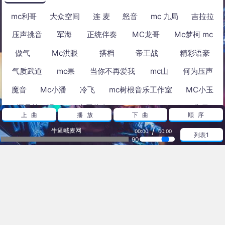
mc利哥
大众空间
连 麦
怒音
mc 九局
吉拉拉
压声挑音
军海
正统伴奏
MC龙哥
Mc梦柯 mc
傲气
Mc洪眼
搭档
帝王战
精彩语豪
气质武道
mc果
当你不再爱我
mc山
何为压声
魔音
Mc小潘
冷飞
mc树根音乐工作室
MC小玉
还是算了吧
专用伴奏
Remix
Dmc华仔
上曲
播放
下曲
顺序
/
牛逼喊麦网
00:00
00:00
列表1
热播放
90
血染三界如何镇压 - 挑音另类
MMc梦阳- 2012的爱情
佳人泪 - 压声另类