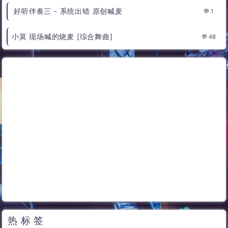
好听伴奏三 - 系统出错 原创喊麦
1
小莫 现场喊的烧麦 [综合舞曲]
48
热标签