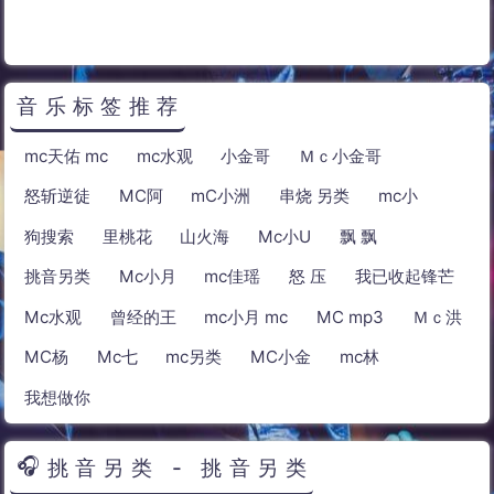
音乐标签推荐
mc天佑 mc
mc水观
小金哥
Ｍｃ小金哥
怒斩逆徒
MC阿
mC小洲
串烧 另类
mc小
狗搜索
里桃花
山火海
Mc小U
飘 飘
挑音另类
Mc小月
mc佳瑶
怒 压
我已收起锋芒
Mc水观
曾经的王
mc小月 mc
MC mp3
Ｍｃ洪
MC杨
Mc七
mc另类
MC小金
mc林
我想做你
挑音另类 - 挑音另类